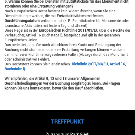
5. Warum können Sie bei Diensten mit Zutrittstickets für das Monument nicht
stornieren oder eine Erstattung verlangen?
Nach europäischem Recht besteht kein Widerrufsrecht, wenn Sie eine
Dienstleistung erwerben, die mit
Freizeitaktivitäten mit festem
Durchführungsdatum
verbunden ist (z. B. Eintrittskarten für Monumente oder
touristische Aktivitäten mit festem Tag und Uhrzeit).
Diese Regel ist in der
Europäischen Richtlinie 2011/83/EU
über die Rechte der
Verbraucher, Artikel 16 Buchstabe l), festgelegt und gilt in der gesamten
Europäischen Union.
Das bedeutet, dass Sie nach Abschluss Ihres Kaufs und Bestätigung der
Buchung nicht stornieren oder eine Erstattung verlangen können – außer in
den in unserer Richtlinie vorgesehenen Fällen (Absage durch das Monument
oder administrativer Fehler).
Den Rechtstext können Sie hier einsehen:
Richtlinie 2011/83/EU, Artikel 16,
Buchstabe l)
.
Wir empfehlen, die Artikel 9, 12 und 13 unserer Allgemeinen
Geschäftsbedingungen vor der Buchung sorgfältig zu lesen. Bei Fragen
können Sie uns kontaktieren, bevor Sie den Kauf abschließen.
TREFFPUNKT
Zugang zum Park Güell