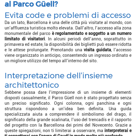
al Parco Güell?
Evita code e problemi di accesso
Da un lato, Barcellona è una delle città più visitate al mondo, con
un’affluenza turistica molto elevata. Dall’altro, l’accesso alla zona
monumentale del parco
è regolamentato e soggetto a un numero
limitato di visitatori
. In alcuni periodi dell’anno, soprattutto in
primavera ed estate, la disponibilità dei biglietti può essere ridotta
e le attese prolungate. Prenotando una
visita guidata
, l’accesso
viene organizzato in anticipo, consentendo un ingresso ordinato e
un migliore utilizzo del tempo all’interno del sito.
Interpretazione dell’insieme
architettonico
Sebbene possa dare l’impressione di un insieme di elementi
disposti casualmente, il Parco Güell non è stato progettato senza
un preciso significato. Ogni colonna, ogni panchina e ogni
struttura rispondono a un’idea ben definita. Una guida
specializzata aiuta a comprendere il simbolismo del drago, il
significato della grande scalinata, l’uso del trencadís e il rapporto
del progetto con la Barcellona dei primi del Novecento. Grazie a
queste spiegazioni, non ti limiterai a osservare, ma
interpreterai e
ti connetterai con l’opera di Gaudí in modo molto più profondo
.