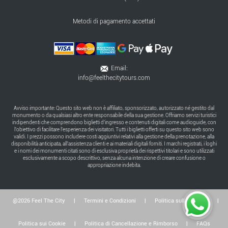
Metodi di pagamento accettati
Email:
info@feelthecitytours.com
Avviso importante: Questo sito web non è affiliato, sponsorizzato, autorizzato né gestito dal
monumento o da qualsiasi altro ente responsabile della sua gestione. Offriamo servizi turistici
indipendenti che comprendono biglietti d'ingresso e contenuti digitali come audioguide, con
l'obiettivo di facilitare l'esperienza dei visitatori. Tutti i biglietti offerti su questo sito web sono
validi. I prezzi possono includere costi aggiuntivi relativi alla gestione della prenotazione, alla
disponibilità anticipata, all'assistenza clienti e ai materiali digitali forniti. I marchi registrati, i loghi
e i nomi dei monumenti citati sono di esclusiva proprietà dei rispettivi titolari e sono utilizzati
esclusivamente a scopo descrittivo, senza alcuna intenzione di creare confusione o
appropriazione indebita.
@2026 Feel The City
|
Termini e Condizioni
|
Politica sulla Privacy
|
Politica sui Cookie
|
Politica di Cancellazione e Rimborso
|
FAQs