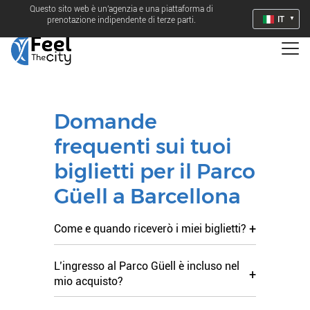
Questo sito web è un'agenzia e una piattaforma di
IT
prenotazione indipendente di terze parti.
Domande
frequenti sui tuoi
biglietti per il Parco
Güell a Barcellona
+
Come e quando riceverò i miei biglietti?
L’ingresso al Parco Güell è incluso nel
+
mio acquisto?