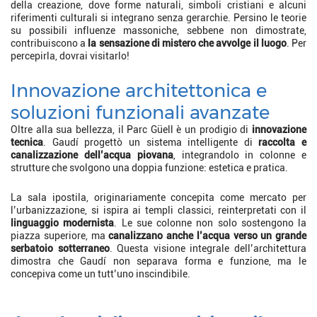
della creazione, dove forme naturali, simboli cristiani e alcuni
riferimenti culturali si integrano senza gerarchie. Persino le teorie
su possibili influenze massoniche, sebbene non dimostrate,
contribuiscono a
la sensazione di mistero che avvolge il luogo
. Per
percepirla, dovrai visitarlo!
Innovazione architettonica e
soluzioni funzionali avanzate
Oltre alla sua bellezza, il Parc Güell è un prodigio di
innovazione
tecnica
. Gaudí progettò un sistema intelligente di
raccolta e
canalizzazione dell’acqua piovana
, integrandolo in colonne e
strutture che svolgono una doppia funzione: estetica e pratica.
La sala ipostila, originariamente concepita come mercato per
l’urbanizzazione, si ispira ai templi classici, reinterpretati con il
linguaggio modernista
. Le sue colonne non solo sostengono la
piazza superiore, ma
canalizzano anche l’acqua verso un grande
serbatoio sotterraneo
. Questa visione integrale dell’architettura
dimostra che Gaudí non separava forma e funzione, ma le
concepiva come un tutt’uno inscindibile.