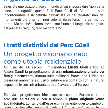
Se esiste uno spazio unico al mondo di cui si possa dire “non ce ne
sono due uguali”, quello è il Parc Güell di Gaudí. Lo stile
inconfondibile e irripetibile dell’artista ci ha regalato uno dei
monumenti più originali non solo di Barcellona, ma del mondo
intero. Ma perché diciamo che questo è uno dei luoghi più singolari
del pianeta? Seguici, te lo raccontiamo.
I tratti distintivi del Parc Güell
Un progetto visionario nato
come utopia residenziale
All’inizio del XX secolo, l’imprenditore
Eusebi Güell
affidò ad
Antoni Gaudí la progettazione di una
urbanizzazione privata per
famiglie benestanti
, situata sulle colline di Barcellona. L’idea era
creare un ambiente esclusivo, salubre e a contatto con la natura,
seguendo le correnti urbanistiche più avanzate d’Europa.
Tuttavia, il progetto non ebbe il successo sperato. Furono costruite
solo due abitazioni e, con il tempo,
il piano originale venne
abbandonato
. Lontano dall’essere un fallimento, questo cambio di
rotta permise allo spazio di evolversi fino a trasformarsi in un