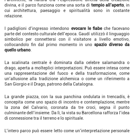
divina, e il parco funziona come una sorta di
tempio all’aperto
, in
cui architettura, paesaggio e spiritualità sono in costante
relazione.
I padiglioni d’ingresso intendono
evocare le fiabe
che facevano
parte del contesto culturale dell’epoca. Gaudí utilizzò il linguaggio
simbolico per connettersi con il visitatore a livello emotivo,
collocandolo fin dal primo momento in uno
spazio diverso da
quello urbano
.
La scalinata centrale è dominata dalla celebre salamandra o
drago, aperta a molteplici interpretazioni. Può essere intesa come
una rappresentazione del fuoco e della trasformazione, come
un’allusione alla tradizione alchemica o come un riferimento a
San Giorgio e il Drago, patrono della Catalogna.
La grande piazza, con la sua panchina ondulata in trencadís, è
concepita come uno spazio di incontro e contemplazione, mentre
la zona del Calvario, coronata da tre croci, segna il punto
culminante dell’insieme. Da lì, la vista su Barcellona rafforza l’idea
di connessione tra il terreno e lo spirituale.
L’intero parco può essere letto come un’interpretazione personale