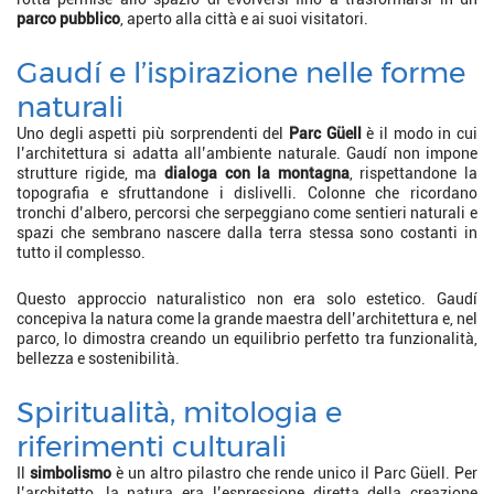
parco pubblico
, aperto alla città e ai suoi visitatori.
Gaudí e l’ispirazione nelle forme
naturali
Uno degli aspetti più sorprendenti del
Parc Güell
è il modo in cui
l’architettura si adatta all’ambiente naturale. Gaudí non impone
strutture rigide, ma
dialoga con la montagna
, rispettandone la
topografia e sfruttandone i dislivelli. Colonne che ricordano
tronchi d’albero, percorsi che serpeggiano come sentieri naturali e
spazi che sembrano nascere dalla terra stessa sono costanti in
tutto il complesso.
Questo approccio naturalistico non era solo estetico. Gaudí
concepiva la natura come la grande maestra dell’architettura e, nel
parco, lo dimostra creando un equilibrio perfetto tra funzionalità,
bellezza e sostenibilità.
Spiritualità, mitologia e
riferimenti culturali
Il
simbolismo
è un altro pilastro che rende unico il Parc Güell. Per
l’architetto, la natura era l’espressione diretta della creazione