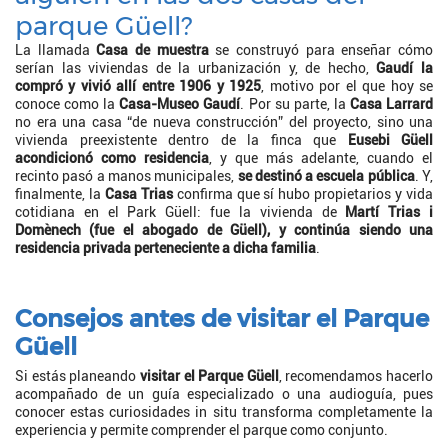
parque Güell?
La llamada
Casa de muestra
se construyó para enseñar cómo
serían las viviendas de la urbanización y, de hecho,
Gaudí la
compró y vivió allí entre 1906 y 1925
, motivo por el que hoy se
conoce como la
Casa-Museo Gaudí
. Por su parte, la
Casa Larrard
no era una casa “de nueva construcción” del proyecto, sino una
vivienda preexistente dentro de la finca que
Eusebi Güell
acondicionó como residencia
, y que más adelante, cuando el
recinto pasó a manos municipales,
se destinó a escuela pública
. Y,
finalmente, la
Casa Trias
confirma que sí hubo propietarios y vida
cotidiana en el Park Güell: fue la vivienda de
Martí Trias i
Domènech (fue el abogado de Güell), y continúa siendo una
residencia privada perteneciente a dicha familia
.
Consejos antes de visitar el Parque
Güell
Si estás planeando
visitar el Parque Güell
, recomendamos hacerlo
acompañado de un guía especializado o una audioguía, pues
conocer estas curiosidades in situ transforma completamente la
experiencia y permite comprender el parque como conjunto.