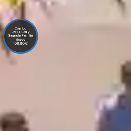
Combo
Park Güell y
Sagrada Familia
desde
109,80
€