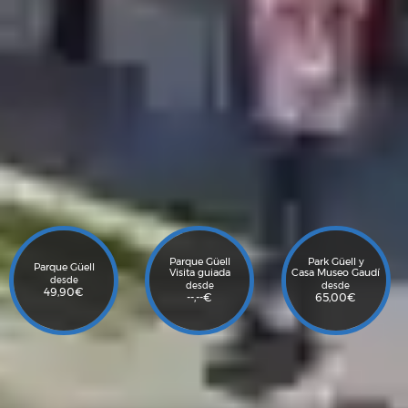
Parque Güell
Park Güell y
Parque Güell
Visita guiada
Casa Museo Gaudí
desde
desde
desde
49,90
€
--,--
€
65,00
€