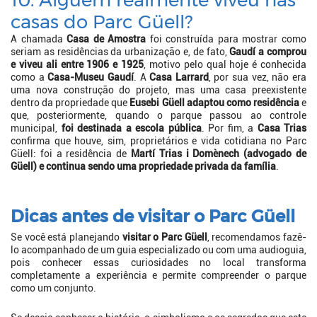
casas do Parc Güell?
A chamada
Casa de Amostra
foi construída para mostrar como
seriam as residências da urbanização e, de fato,
Gaudí a comprou
e viveu ali entre 1906 e 1925
, motivo pelo qual hoje é conhecida
como a
Casa-Museu Gaudí
. A
Casa Larrard
, por sua vez, não era
uma nova construção do projeto, mas uma casa preexistente
dentro da propriedade que
Eusebi Güell adaptou como residência
e
que, posteriormente, quando o parque passou ao controle
municipal,
foi destinada a escola pública
. Por fim, a
Casa Trias
confirma que houve, sim, proprietários e vida cotidiana no Parc
Güell: foi a residência de
Martí Trias i Domènech (advogado de
Güell) e continua sendo uma propriedade privada da família
.
Dicas antes de visitar o Parc Güell
Se você está planejando
visitar o Parc Güell
, recomendamos fazê-
lo acompanhado de um guia especializado ou com uma audioguia,
pois conhecer essas curiosidades no local transforma
completamente a experiência e permite compreender o parque
como um conjunto.