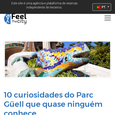
Este site é uma agência e plataforma de reservas
PT
independente de terceiros.
10 curiosidades do Parc
Güell que quase ninguém
conhece