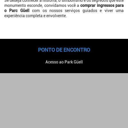
Se deseja conhecer a história, o simbolismo e os segredos que este
monumento esconde, convidamos você a
comprar ingressos para
o Parc Güell
com os nossos serviços guiados e viver uma
experiência completa e envolvente.
PONTO DE ENCONTRO
Acesso ao Park Güell