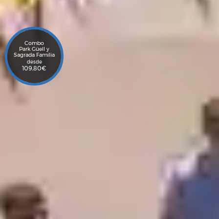
Combo
Park Güell y
Sagrada Familia
desde
109,80
€