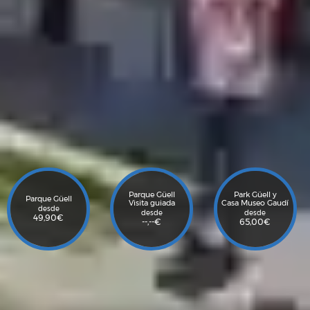
Parque Güell
Park Güell y
Parque Güell
Visita guiada
Casa Museo Gaudí
desde
desde
desde
49,90
€
--,--
€
65,00
€